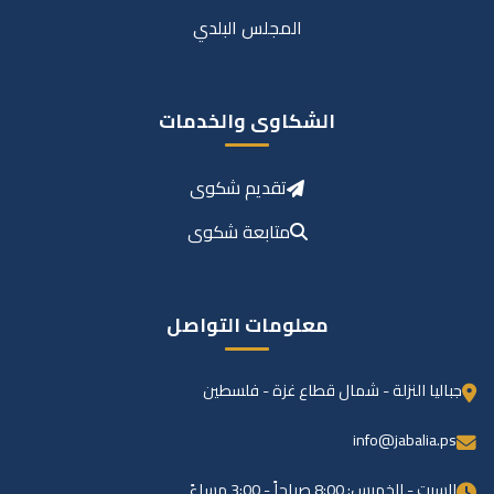
المجلس البلدي
الشكاوى والخدمات
تقديم شكوى
متابعة شكوى
معلومات التواصل
جباليا النزلة - شمال قطاع غزة - فلسطين
info@jabalia.ps
السبت - الخميس: 8:00 صباحاً - 3:00 مساءً