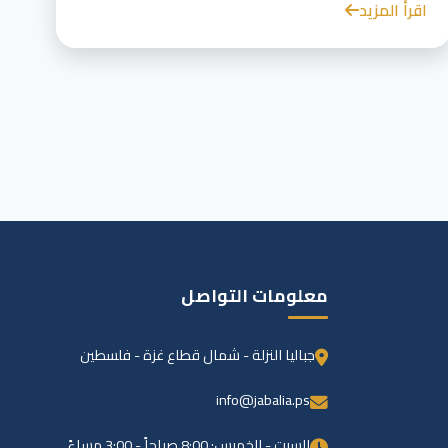
اقرأ المزيد
معلومات التواصل
جباليا النزلة - شمال قطاع غزة - فلسطين
info@jabalia.ps
السبت - الخميس: 8:00 صباحاً - 3:00 مساءً