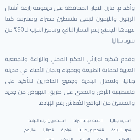
وأكد م. مازن النجار، المحافظة على ديمومة زارعة أشتال
الزيتون والليمون لتبقى فلسطين خضراء ومشرقة كما
عهدها الجميع رغم الدمار البالغ، وتدمير الحرب لـ 90% من
نفوذ جباليا.
وقدم شكره لوزارتَي الحكم المحلي والزراعة و
للجمعية
العربية لحماية الطبيعة
ووجهاء ولجان الأحياء في مدينة
جباليا، ولعمال البلدية وجميع الحاضرين للتأكيد على
فلسطينية الأرض والتحدي على طريق النهوض من جديد
والتحسين من الواقع المُعاش رغم الإبادة.
#مدينة جباليا
#بلدية جباليا النزلة
#مستمرون برغم الابادة
#حرب الابادة
##مخيم_جباليا
#بلدية
#جباليا
#اليوم
#العالمي
#للبيئة
#وزارة
#الحكم
#مازن