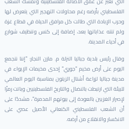
التي تعبر عن عمق الأصالة الفلسطينية وتمسك الشعب
الفلسطيني بأرضه رغم محاولات التهجير التي يتعرض لها
وحرب الإبادة التي طالت كل مرافق الحياة في قطاع غزة
ولم تنته عذاباتها بعد، إضافة إلى كنس وتنظيف شوارع
في أحياء المدينة.
وقال رئيس بلدية جباليا النزلة م. مازن النجار: "إننا نتجمع
اليوم على أرض مخيم "جوري" إحدى مخيمات الإيواء في
مدينة جباليا لزراعة أشتال الزيتون بمناسبة اليوم العالمي
للبيئة التي ارتبطت بالنضال والتاريخ الفلسطينيين وباتت رمزًا
لإصرار الغزيين بالعودة إلى بيوتهم المدمرة"، مشددًا على
أن الشعب الفلسطيني الكنعاني الأصيل عصي على
الانكسار والانقلاع من أرضه.