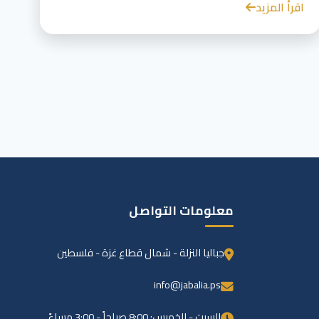
اقرأ المزيد
معلومات التواصل
جباليا النزلة - شمال قطاع غزة - فلسطين
info@jabalia.ps
السبت - الخميس: 8:00 صباحاً - 3:00 مساءً