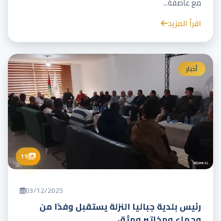
مع عاصفة...
اقرأ المزيد
أخبار
11
03/12/2025
رئيس بلدية جباليا النزلة يستقبل وفدًا من
وجهاء ومخاتير ومثق...