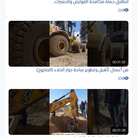
انطلاق حملة مكافحة القوارض والحشرات..
209
00:01:03
من أعمال تأهيل وتطوير ساحة دوار الجلاء (الصاروخ)
338
00:01:08