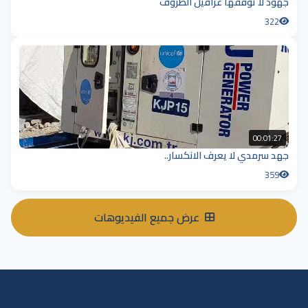
جهود لا توقفها عراقيل الظروف
322
00:01:27
جهد سرمدي لا يعرف الانكسار..
359
عرض جميع الفيديوهات