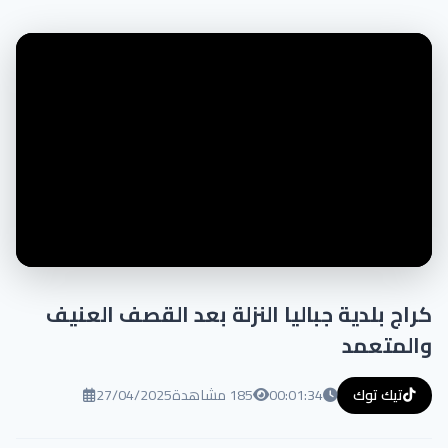
كراج بلدية جباليا النزلة بعد القصف العنيف
والمتعمد
تيك توك
00:01:34
185 مشاهدة
27/04/2025