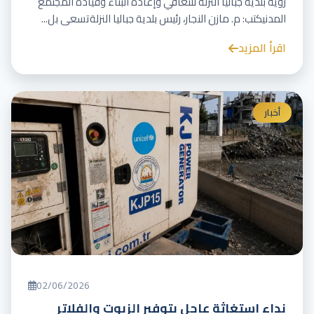
رؤية بلدية جباليا النزلة للتعافي وإعادة البناء وقيادة المجتمع
المدنيكتب: م. مازن النجار، رئيس بلدية جباليا النزلةتسعى بل...
اقرأ المزيد
أخبار
02/06/2026
نداء استغاثة عاجل بتوفير الزيوت والفلاتر