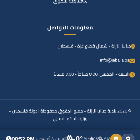
متابعة شكوى
معلومات التواصل
جباليا النزلة - شمال قطاع غزة - فلسطين
info@jabalia.ps
السبت - الخميس: 8:00 صباحاً - 3:00 مساءً
© 2026 بلدية جباليا النزلة - جميع الحقوق محفوظة | دولة فلسطين -
وزارة الحكم المحلي
0°
08:52 PM
غزة
0%
غزة
السبت، ٨ أغسطس