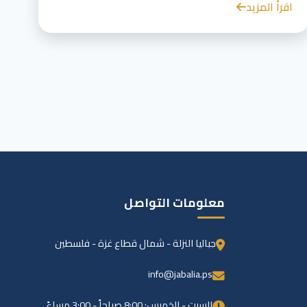
اقرأ المزيد
معلومات التواصل
جباليا النزلة - شمال قطاع غزة - فلسطين
info@jabalia.ps
السبت - الخميس: 8:00 صباحاً - 3:00 مساءً